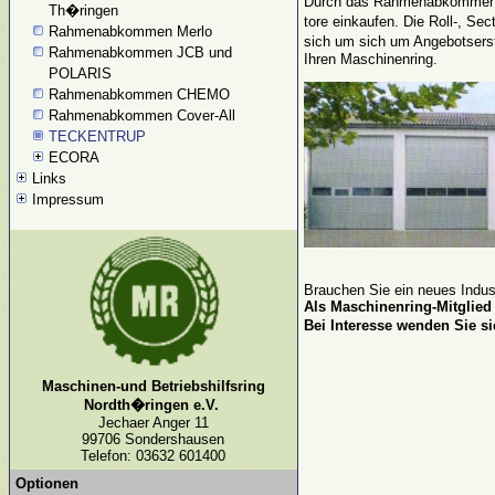
Durch das Rahmenabkommen m
Th�ringen
tore einkaufen. Die Roll-, 
Rahmenabkommen Merlo
sich um sich um Angebotserst
Rahmenabkommen JCB und
Ihren Maschinenring.
POLARIS
Rahmenabkommen CHEMO
Rahmenabkommen Cover-All
TECKENTRUP
ECORA
Links
Impressum
Brauchen Sie ein neues Indust
Als Maschinenring-Mitglied 
Bei Interesse wenden Sie s
Maschinen-und Betriebshilfsring
Nordth�ringen e.V.
Jechaer Anger 11
99706 Sondershausen
Telefon: 03632 601400
Optionen