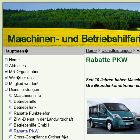
Home
>
Dienstleistungen
> R
Hauptmen�
Rabatte PKW
Home
Aktuelles
MR-Organisation
Wir �ber uns
Seit 10 Jahren haben Masch
Mitglied werden!
Gro�kundenkonditionen ei
Dienstleistungen
Maschinenhilfe
Betriebshilfe
Betriebsfunk
Rabatte Funktelefon
ZIVI-Dienst in der Landwirtschaft
Betriebshilfe GmbH
Rabatte PKW
Cross-Compliance Ordner f�r